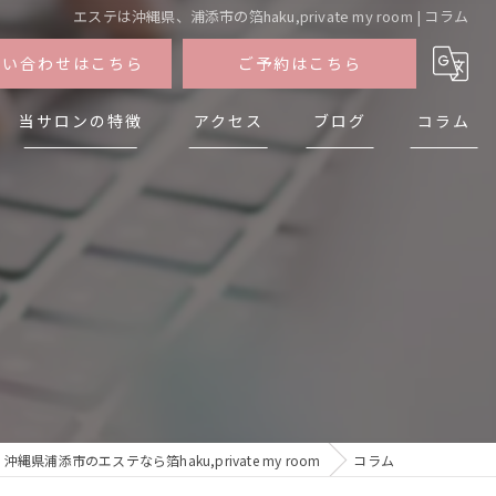
エステは沖縄県、浦添市の箔haku,private my room | コラム
問い合わせはこちら
ご予約はこちら
当サロンの特徴
アクセス
ブログ
コラム
フェイシャル
タイ古式マッサージ
アロマボディトリートメント
ドライヘッドスパ
足つぼ
沖縄県浦添市のエステなら箔haku,private my room
コラム