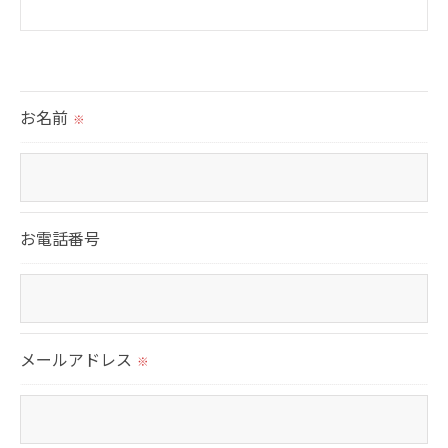
＜個人情報の提供について＞
当社ではお客様の同意を得た場合または法令に定め
られた場合を除き、
お名前
※
取得した個人情報を第三者に提供することはいたし
ません。
＜個人情報の委託について＞
お電話番号
当社では、利用目的の達成に必要な範囲において、
個人情報を外部に委託する場合があります。
これらの委託先に対しては個人情報保護契約等の措
置をとり、適切な監督を行います。
メールアドレス
※
＜個人情報の安全管理＞
当社では、個人情報の漏洩等がなされないよう、適