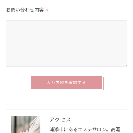
切に安全管理対策を実施します。
お問い合わせ内容
※
＜個人情報を与えなかった場合に生じる結果＞
必要な情報を頂けない場合は、それに対応した当社
のサービスをご提供できない場合がございますので
予めご了承ください。
＜個人情報の開示･訂正・削除･利用停止の手続につ
いて＞
当社では、お客様の個人情報の開示･訂正･削除・利
用停止の手続を定めさせて頂いております。
ご本人である事を確認のうえ、対応させて頂きま
す。
アクセス
個人情報の開示･訂正･削除・利用停止の具体的手続
浦添市にあるエステサロン。高濃
きにつきましては、お電話でお問合せ下さい。