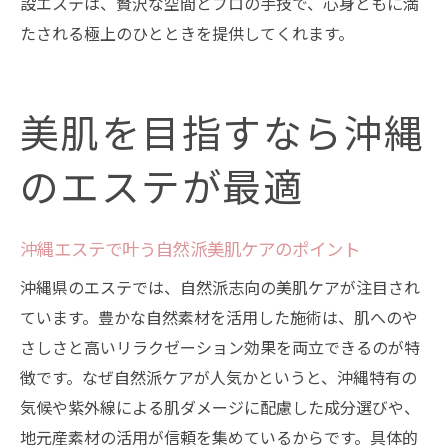
設エステは、贅沢な空間とプロの手技で、心身ともに満
ホテルやサロンで楽しむ極上のマッサージ
たされる極上のひとときを提供してくれます。
理想の自分へ導くエステ活用法まとめ
エステで叶える美肌とリラクゼーション両
立術
美肌を目指すなら沖縄
自分に合うエステの選び方を振り返る
のエステが最適
沖縄エステで実感した変化とその理由
日常に取り入れたいエステ活用のポイント
沖縄エステで叶う自然派美肌ケアのポイント
信頼できるサロンとの出会いが重要な理由
沖縄県のエステでは、自然派志向の美肌ケアが注目され
美しさと癒しを継続するためのエステ習慣
ています。豊かな自然素材を活用した施術は、肌へのや
さしさと高いリラクゼーション効果を両立できるのが特
徴です。なぜ自然派ケアが人気かというと、沖縄特有の
気候や紫外線による肌ダメージに配慮した成分選びや、
地元産素材の活用が信頼を集めているからです。具体的