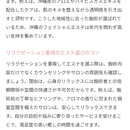
ます。例えば、沖縄産のアロエやハイビスカスエキスを
口コミで支持されるフェイシャルエステの
配合したケアは、肌のキメを整えながら透明感を引き出
技術
すと評判です。こうした地域性に合った施術が選ばれて
エステ前後の肌変化をしっかり感じるポイ
いるため、沖縄のフェイシャルエステは年代を問わず高
ント
い支持を集めています。
エステの効果を長持ちさせるホームケアの
方法
リラクゼーション重視のエステ選びのコツ
リラクゼーション重視のエステ活用術
リラクゼーションを重視してエステを選ぶ際は、施術内
沖縄エステマッサージで心身ともにリフレ
容だけでなくカウンセリングやサロンの雰囲気も確認し
ッシュ
ましょう。理由は、心身のリラックスには施術者との信
エステで得られる深いリラクゼーション体
頼関係や空間の快適さが不可欠だからです。例えば、施
験
術前の丁寧なヒアリングや、アロマの香りに包まれた個
室空間を備えたサロンは、安心してリラックスできま
全身マッサージとフェイシャルの違いを解
す。自分の目的や悩みに寄り添ったサービスを受けるこ
説
とで、満足度の高い癒しの時間を過ごせます。
ストレス解消に最適なエステ施術の選び方