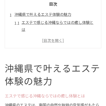
目次
沖縄県で叶えるエステ体験の魅力
エステで感じる沖縄ならではの癒し体験と
は
フェイシャルエステが沖縄で人気の理由を
探る
リラクゼーション重視のエステ選びのコツ
沖縄エステサロンで実感する美肌効果
沖縄県で叶えるエステ
カップルにも人気のエステ活用法をご紹介
ホテル併設エステならではの贅沢な時間の
体験の魅力
過ごし方
美肌を目指すなら沖縄のエステが最適
エステで感じる沖縄ならではの癒し体験とは
沖縄エステで叶う自然派美肌ケアのポイン
沖縄県のエステは、南国の自然や独特の空気感がもたら