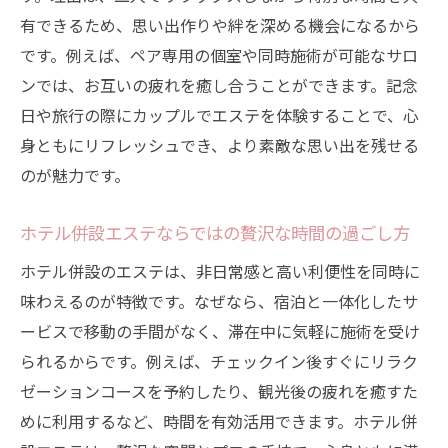
有できるため、思い出作りや絆を深める機会になるから
信頼できるエステサロンの特徴と見分け方
です。例えば、ペア専用の個室や同時施術が可能なサロ
初回体験が充実したサロンの選び方を伝授
ンでは、お互いの疲れを癒し合うことができます。記念
エステサロン選びで口コミが役立つ理由
日や旅行の際にカップルでエステを体験することで、心
施術内容や費用の比較をする際の注意点
身ともにリフレッシュでき、より素敵な思い出を残せる
自分に合うサロンを見つけるためのコツ
のが魅力です。
エステで重視したい衛生面とサービス品質
ホテル併設エステならではの贅沢な時間の過ごし方
全身マッサージを楽しむ沖縄エステ事情
全身マッサージで得られる沖縄エステの魅
ホテル併設のエステは、非日常感と高い利便性を同時に
力
味わえるのが特徴です。なぜなら、宿泊と一体化したサ
ービスで移動の手間がなく、滞在中に気軽に施術を受け
リラクゼーション効果を高める施術選び
られるからです。例えば、チェックイン後すぐにリラク
カップルや友人と楽しめるエステ体験法
ゼーションコースを予約したり、観光後の疲れを癒すた
エステマッサージが人気の理由を徹底解説
めに利用するなど、時間を有効活用できます。ホテル併
美肌と心の癒しを両立する全身エステ活用