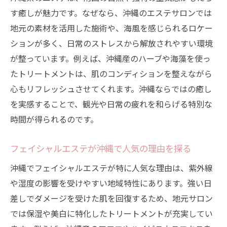
ト
す癒しが魅力です。なぜなら、沖縄のエステサロンでは
エステ施術で肌悩みを解消する具体的方法
地元の素材を活用した施術や、海風を感じられるロケー
フェイシャルエステの施術内容と効果を比
ションが多く、日常のストレスから解放されやすい環境
較
が整っています。例えば、沖縄産のハーブや海藻を使っ
敏感肌にも安心な沖縄エステの選び方
たトリートメントは、肌のコンディションを整えながら
口コミで評判のエステサロンの特徴を解説
心もリフレッシュさせてくれます。沖縄ならではの癒し
美肌維持に役立つエステ通いのベストタイ
を実感することで、観光や日常の疲れを和らげる特別な
ミング
時間が得られるのです。
フェイシャルエステで実感する変化とは
フェイシャルエステが沖縄で人気の理由を探る
エステのフェイシャル施術で得られる美肌
沖縄でフェイシャルエステが特に人気な理由は、紫外線
効果
や湿度の影響を受けやすい地域特性にあります。強い日
沖縄ならではの素材を使ったエステの魅力
差しでダメージを受けた肌を回復するため、地元サロン
リラクゼーションも叶えるフェイシャル体
では保湿や美白に特化したトリートメントが充実してい
験