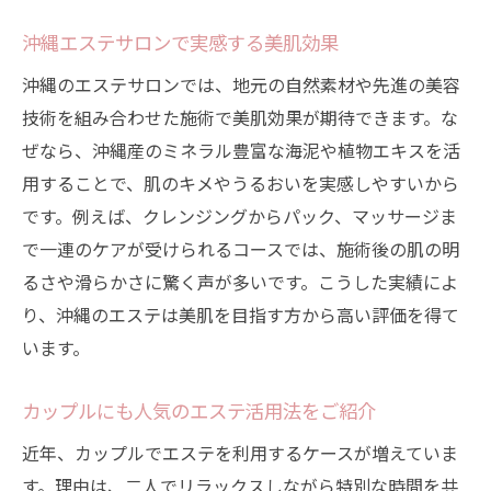
ペアやカップルで楽しめるリラクゼーショ
沖縄エステサロンで実感する美肌効果
ン
沖縄のエステサロンでは、地元の自然素材や先進の美容
ホテルエステで過ごす非日常の癒し時間
技術を組み合わせた施術で美肌効果が期待できます。な
沖縄で注目されるエステの選び方
ぜなら、沖縄産のミネラル豊富な海泥や植物エキスを活
エステサロン選びで失敗しないためのポイ
用することで、肌のキメやうるおいを実感しやすいから
ント
です。例えば、クレンジングからパック、マッサージま
口コミや評判を活かしたエステの見極め方
で一連のケアが受けられるコースでは、施術後の肌の明
法
るさや滑らかさに驚く声が多いです。こうした実績によ
安いエステと高級エステの違いを比較検証
り、沖縄のエステは美肌を目指す方から高い評価を得て
フェイシャルエステの体験談を重視する理
います。
由
カップルにも人気のエステ活用法をご紹介
カップルにおすすめのエステ選択基準
沖縄に多いホテル併設エステの魅力
近年、カップルでエステを利用するケースが増えていま
す。理由は、二人でリラックスしながら特別な時間を共
エステサロン選びに迷った時のポイント