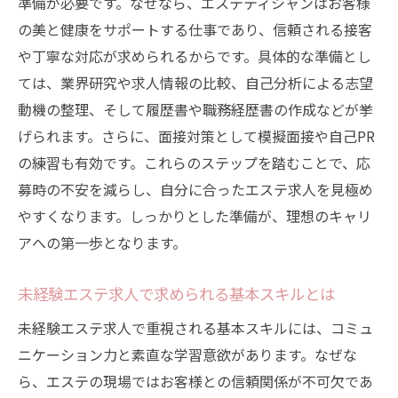
エステ転職で理想の雇用形態を選ぶための
準備が必要です。なぜなら、エステティシャンはお客様
基準
の美と健康をサポートする仕事であり、信頼される接客
や丁寧な対応が求められるからです。具体的な準備とし
エステティシャン求人未経験からの正社員
ては、業界研究や求人情報の比較、自己分析による志望
応募戦略
動機の整理、そして履歴書や職務経歴書の作成などが挙
パート向きエステ求人で働くメリットと注
げられます。さらに、面接対策として模擬面接や自己PR
意点
の練習も有効です。これらのステップを踏むことで、応
エステ正社員求人でキャリアアップを目指
募時の不安を減らし、自分に合ったエステ求人を見極め
す方法
やすくなります。しっかりとした準備が、理想のキャリ
エステ未経験歓迎求人の選び方ガイド
アへの第一歩となります。
未経験エステ求人の見極めに役立つポイン
ト紹介
未経験エステ求人で求められる基本スキルとは
エステ未経験転職で重視すべき求人条件と
未経験エステ求人で重視される基本スキルには、コミュ
は
ニケーション力と素直な学習意欲があります。なぜな
エステティシャン未経験求人の選択肢を広
ら、エステの現場ではお客様との信頼関係が不可欠であ