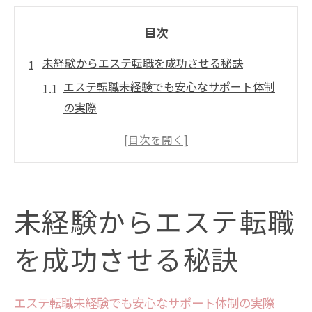
目次
未経験からエステ転職を成功させる秘訣
エステ転職未経験でも安心なサポート体制
の実際
エステ求人に応募する前の心構えと準備ポ
イント
未経験エステ求人で求められる基本スキル
とは
未経験からエステ転職
エステティシャン未経験求人の活用法と注
意点
を成功させる秘訣
エステ転職で未経験から評価されるポイン
ト解説
エステ転職未経験でも安心なサポート体制の実際
エステ業界で理想の働き方を叶える方法