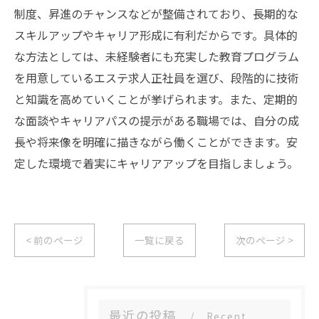
制度、昇進のチャンスなどが整備されており、長期的な
スキルアップやキャリア形成に有利だからです。具体的
な方法としては、未経験者にも充実した教育プログラム
を用意しているエステ求人正社員を選び、段階的に技術
と知識を高めていくことが挙げられます。また、定期的
な面談やキャリアパスの提示がある職場では、自分の成
長や将来像を明確に描きながら働くことができます。安
定した環境で着実にキャリアアップを目指しましょう。
< 前のページ
一覧に戻る
次のページ >
最近の投稿
Recent