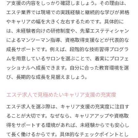
ア支援の内容をしっかり確認しましょう。その理由は、
エステ業界では現場での実践経験と継続的な学びが昇格
やキャリアの幅を大きく左右するためです。具体的に
は、未経験者向けの研修制度や、先輩エステティシャン
によるマンツーマン指導、資格取得支援などが代表的な
成長サポートです。例えば、段階的な技術習得プログラ
ムを用意しているサロンを選ぶことで、着実にプロフェ
ッショナルへ成長できます。自分に合った教育環境を選
び、長期的な成長を見据えましょう。
エステ求人で見極めたいキャリア支援の充実度
エステ求人を選ぶ際は、キャリア支援の充実度に注目す
ることが大切です。なぜなら、キャリアアップや資格取
得をサポートする環境があれば、未経験からでも安心し
て長く働けるからです。具体的なチェックポイントとし