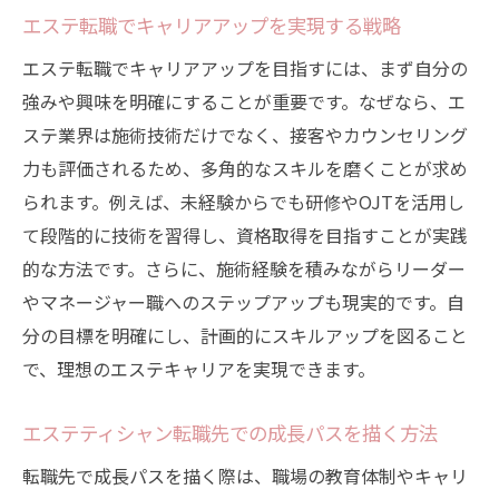
エステ転職でキャリアアップを実現する戦略
エステ転職でキャリアアップを目指すには、まず自分の
強みや興味を明確にすることが重要です。なぜなら、エ
ステ業界は施術技術だけでなく、接客やカウンセリング
力も評価されるため、多角的なスキルを磨くことが求め
られます。例えば、未経験からでも研修やOJTを活用し
て段階的に技術を習得し、資格取得を目指すことが実践
的な方法です。さらに、施術経験を積みながらリーダー
やマネージャー職へのステップアップも現実的です。自
分の目標を明確にし、計画的にスキルアップを図ること
で、理想のエステキャリアを実現できます。
エステティシャン転職先での成長パスを描く方法
転職先で成長パスを描く際は、職場の教育体制やキャリ