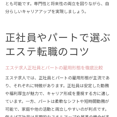
とも可能です。専門性と将来性の両立を図りながら、自
分らしいキャリアアップを実現しましょう。
正社員やパートで選ぶ
エステ転職のコツ
エステ求人正社員とパートの雇用形態を徹底比較
エステ求人では、正社員とパートの雇用形態が主流であ
り、それぞれに特徴があります。正社員は安定した勤務
や福利厚生が魅力で、キャリア形成を重視する方に適し
ています。一方、パートは柔軟なシフトや短時間勤務が
可能で、家庭や他の活動と両立しやすいのが利点です。
例えば正社員は長期的なスキルアップや昇進の機会が多