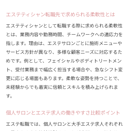
エステティシャン転職先で求められる柔軟性とは
エステティシャンとして転職する際に求められる柔軟性
とは、業務内容や勤務時間、チームワークへの適応力を
指します。理由は、エステサロンごとに施術メニューや
サービス方針が異なり、多様な顧客ニーズに対応するた
めです。例として、フェイシャルやボディトリートメン
ト、受付業務まで幅広く担当する場合や、急なシフト変
更に応じる場面もあります。柔軟な姿勢を持つことで、
未経験からでも着実に信頼とスキルを積み上げられま
す。
個人サロンとエステ求人の働きやすさ比較ポイント
エステ転職では、個人サロンと大手エステ求人それぞれ