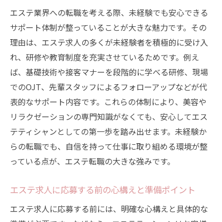
エステ業界への転職を考える際、未経験でも安心できる
エステ転職で理想のワークライフバランス
サポート体制が整っていることが大きな魅力です。その
実現法
理由は、エステ求人の多くが未経験者を積極的に受け入
エステ求人選びで重視すべき働き方の多様
れ、研修や教育制度を充実させているためです。例え
性
ば、基礎技術や接客マナーを段階的に学べる研修、現場
エステティシャン転職先で求められる柔軟
でのOJT、先輩スタッフによるフォローアップなどが代
性とは
表的なサポート内容です。これらの体制により、美容や
個人サロンとエステ求人の働きやすさ比較
リラクゼーションの専門知識がなくても、安心してエス
ポイント
テティシャンとしての第一歩を踏み出せます。未経験か
フェイシャルエステ求人で叶える理想のキ
らの転職でも、自信を持って仕事に取り組める環境が整
ャリア
っている点が、エステ転職の大きな強みです。
正社員やパートで選ぶエステ転職のコツ
エステ求人に応募する前の心構えと準備ポイント
エステ求人正社員とパートの雇用形態を徹
底比較
エステ求人に応募する前には、明確な心構えと具体的な