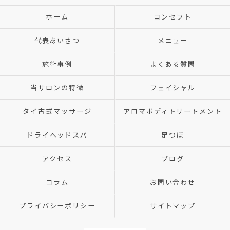
ホーム
コンセプト
代表あいさつ
メニュー
施術事例
よくある質問
当サロンの特徴
フェイシャル
タイ古式マッサージ
アロマボディトリートメント
ドライヘッドスパ
足つぼ
アクセス
ブログ
コラム
お問い合わせ
プライバシーポリシー
サイトマップ