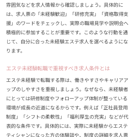
雰囲気などを求人情報から確認しましょう。具体的に
は、求人票の「未経験歓迎」「研修充実」「資格取得支
援」のワードをチェックし、実際の職場見学や説明会へ
積極的に参加することが重要です。このような行動を通
じて、自分に合った未経験エステ求人を選べるようにな
ります。
エステ未経験転職で重視すべき求人条件とは
エステ未経験で転職する際は、働きやすさやキャリアア
ップのしやすさを重視しましょう。なぜなら、未経験者
にとっては研修制度やフォローアップ体制が整っている
環境が成長の近道になるからです。例えば「正社員登用
制度」「シフトの柔軟性」「福利厚生の充実」などが代
表的な条件です。具体的には、実際に未経験からエステ
ティシャンになった方の体験談や、制度の詳細を求人票