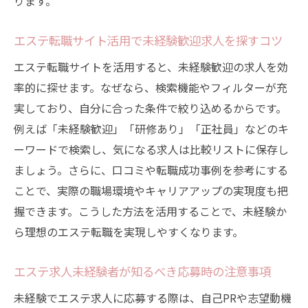
ります。
エステ転職サイト活用で未経験歓迎求人を探すコツ
エステ転職サイトを活用すると、未経験歓迎の求人を効
率的に探せます。なぜなら、検索機能やフィルターが充
実しており、自分に合った条件で絞り込めるからです。
例えば「未経験歓迎」「研修あり」「正社員」などのキ
ーワードで検索し、気になる求人は比較リストに保存し
ましょう。さらに、口コミや転職成功事例を参考にする
ことで、実際の職場環境やキャリアアップの実現度も把
握できます。こうした方法を活用することで、未経験か
ら理想のエステ転職を実現しやすくなります。
エステ求人未経験者が知るべき応募時の注意事項
未経験でエステ求人に応募する際は、自己PRや志望動機