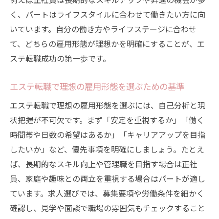
く、パートはライフスタイルに合わせて働きたい方に向
いています。自分の働き方やライフステージに合わせ
て、どちらの雇用形態が理想かを明確にすることが、エ
ステ転職成功の第一歩です。
エステ転職で理想の雇用形態を選ぶための基準
エステ転職で理想の雇用形態を選ぶには、自己分析と現
状把握が不可欠です。まず「安定を重視するか」「働く
時間帯や日数の希望はあるか」「キャリアアップを目指
したいか」など、優先事項を明確にしましょう。たとえ
ば、長期的なスキル向上や管理職を目指す場合は正社
員、家庭や趣味との両立を重視する場合はパートが適し
ています。求人選びでは、募集要項や労働条件を細かく
確認し、見学や面談で職場の雰囲気もチェックすること