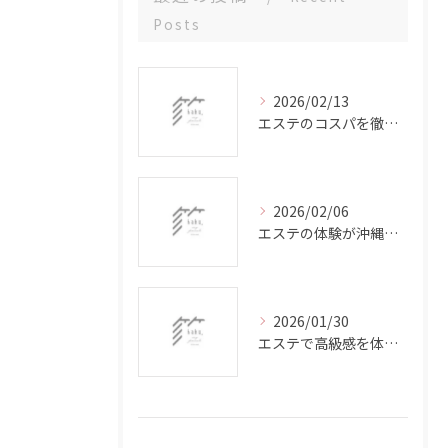
Posts
2026/02/13
エステのコスパを徹底比較お得に賢く体験し理想のサロンを見極める秘訣
2026/02/06
エステの体験が沖縄県で心と体に癒しをもたらす理由ガイド
2026/01/30
エステで高級感を体験する非日常空間の魅力と選び方