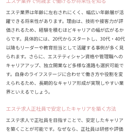
エステ業界で何歳まで働けるか将来性を知る
エステ業界は年齢に左右されにくく、幅広い年齢層が活
躍できる将来性があります。理由は、技術や接客力が評
価されるため、経験を積むほどキャリアの幅が広がるか
らです。具体的には、20代からスタートし、30代・40代
以降もリーダーや教育担当として活躍する事例が多く見
られます。さらに、エステティシャン資格や管理職への
キャリアアップ、独立開業など多様な進路も選択可能で
す。自身のライフステージに合わせて働き方や役割を変
えられるため、長期的なキャリア形成が実現しやすい業
界といえるでしょう。
エステ求人正社員で安定したキャリアを築く方法
エステ求人で正社員を目指すことで、安定したキャリア
を築くことが可能です。なぜなら、正社員は研修や評価