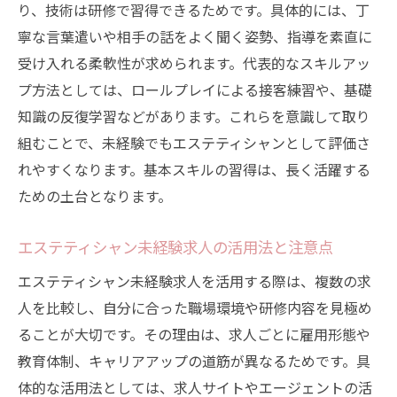
げる方法
り、技術は研修で習得できるためです。具体的には、丁
エステ転職サイト活用で未経験歓迎求人を
寧な言葉遣いや相手の話をよく聞く姿勢、指導を素直に
探すコツ
受け入れる柔軟性が求められます。代表的なスキルアッ
エステ求人未経験者が知るべき応募時の注
プ方法としては、ロールプレイによる接客練習や、基礎
意事項
知識の反復学習などがあります。これらを意識して取り
組むことで、未経験でもエステティシャンとして評価さ
キャリアアップを目指すエステ転職術
れやすくなります。基本スキルの習得は、長く活躍する
エステ転職でキャリアアップを実現する戦
ための土台となります。
略
エステティシャン転職先での成長パスを描
エステティシャン未経験求人の活用法と注意点
く方法
エステティシャン未経験求人を活用する際は、複数の求
エステ求人で見極めたいキャリア支援の充
人を比較し、自分に合った職場環境や研修内容を見極め
実度
ることが大切です。その理由は、求人ごとに雇用形態や
エステ業界の今後とキャリアアップの可能
教育体制、キャリアアップの道筋が異なるためです。具
性とは
体的な活用法としては、求人サイトやエージェントの活