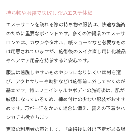
持ち物や服装で失敗しないエステ体験
エステサロンを訪れる際の持ち物や服装は、快適な施術
のために重要なポイントです。多くの沖縄県のエステサ
ロンでは、ガウンやタオル、紙ショーツなど必要なもの
は用意されていますが、施術後のメイク直し用に化粧品
やヘアケア用品を持参すると安心です。
服装は着脱しやすいものやシワになりにくい素材を選
び、アクセサリーや時計などは施術前に外しておくのが
基本です。特にフェイシャルやボディの施術後は、肌が
敏感になっているため、締め付けの少ない服装がおすす
めです。万が一汗をかいた場合に備え、替えの下着やハ
ンカチも役立ちます。
実際の利用者の声として、「施術後に外出予定がある場