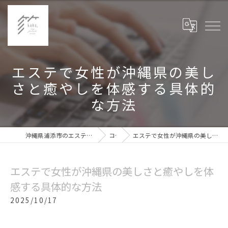
エステで女性が沖縄県の美し
さと癒やしを体感する具体的
な方法
沖縄県浦添市のエステなら箔haku,private my room
コラム
エステで女性が沖縄県の美しさと癒やしを体感する具体的な方法
エステで女性が沖縄県の美しさと癒やしを体
感する具体的な方法
2025/10/17