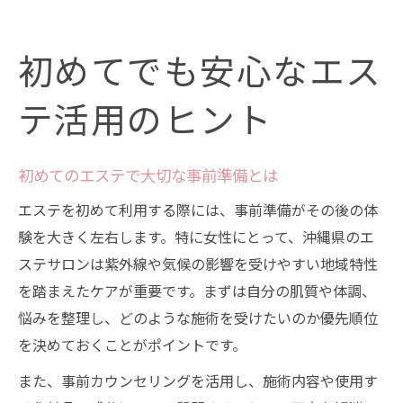
初めてでも安心なエス
テ活用のヒント
初めてのエステで大切な事前準備とは
エステを初めて利用する際には、事前準備がその後の体
験を大きく左右します。特に女性にとって、沖縄県のエ
ステサロンは紫外線や気候の影響を受けやすい地域特性
を踏まえたケアが重要です。まずは自分の肌質や体調、
悩みを整理し、どのような施術を受けたいのか優先順位
を決めておくことがポイントです。
また、事前カウンセリングを活用し、施術内容や使用す