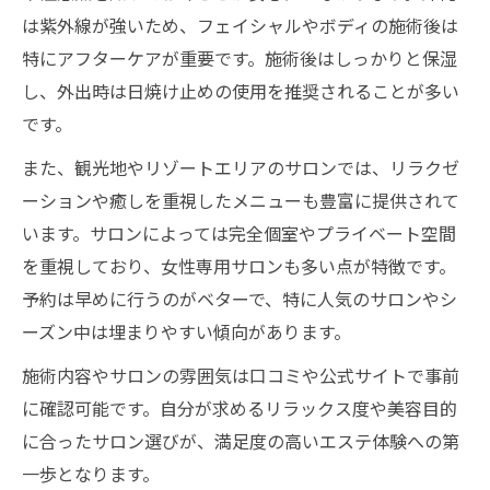
は紫外線が強いため、フェイシャルやボディの施術後は
特にアフターケアが重要です。施術後はしっかりと保湿
し、外出時は日焼け止めの使用を推奨されることが多い
です。
また、観光地やリゾートエリアのサロンでは、リラクゼ
ーションや癒しを重視したメニューも豊富に提供されて
います。サロンによっては完全個室やプライベート空間
を重視しており、女性専用サロンも多い点が特徴です。
予約は早めに行うのがベターで、特に人気のサロンやシ
ーズン中は埋まりやすい傾向があります。
施術内容やサロンの雰囲気は口コミや公式サイトで事前
に確認可能です。自分が求めるリラックス度や美容目的
に合ったサロン選びが、満足度の高いエステ体験への第
一歩となります。