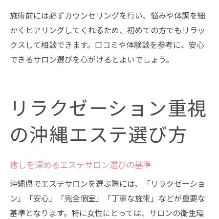
施術前には必ずカウンセリングを行い、悩みや体調を細
かくヒアリングしてくれるため、初めての方でもリラッ
クスして相談できます。口コミや体験談を参考に、安心
できるサロン選びを心がけるとよいでしょう。
リラクゼーション重視
の沖縄エステ選び方
癒しを深めるエステサロン選びの基準
沖縄県でエステサロンを選ぶ際には、「リラクゼーショ
ン」「安心」「完全個室」「丁寧な施術」などが重要な
基準となります。特に女性にとっては、サロンの衛生環