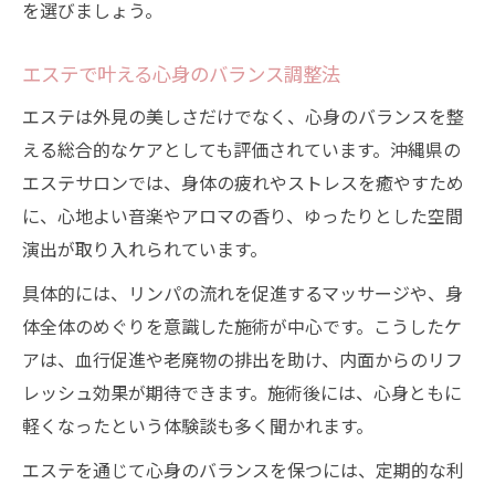
を選びましょう。
エステで叶える心身のバランス調整法
エステは外見の美しさだけでなく、心身のバランスを整
える総合的なケアとしても評価されています。沖縄県の
エステサロンでは、身体の疲れやストレスを癒やすため
に、心地よい音楽やアロマの香り、ゆったりとした空間
演出が取り入れられています。
具体的には、リンパの流れを促進するマッサージや、身
体全体のめぐりを意識した施術が中心です。こうしたケ
アは、血行促進や老廃物の排出を助け、内面からのリフ
レッシュ効果が期待できます。施術後には、心身ともに
軽くなったという体験談も多く聞かれます。
エステを通じて心身のバランスを保つには、定期的な利