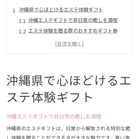
沖縄県で心ほどけるエステ体験ギフト
沖縄エステギフトで非日常の癒しを満喫
エステ体験を贈る際のおすすめギフト券
エステプレゼントが心に残る理由とは
ホテルスパやリゾートエステの魅力を紹介
沖縄エステギフト券の選び方のポイント
贈り物に選ばれる沖縄エステの魅力
沖縄県で心ほどけるエ
エステギフトで叶える至福のリラックスタ
イム
ステ体験ギフト
沖縄プレゼントに人気のエステコース特集
大切な人の笑顔を引き出すエステ体験とは
沖縄エステギフトで非日常の癒しを満喫
ホテルエステ券が贈り物に選ばれる理由
沖縄県のエステギフトは、日常から解放される特別な癒
エステプレゼントが喜ばれるシーン例
し体験を贈ることができる点が大きな魅力です。青い海