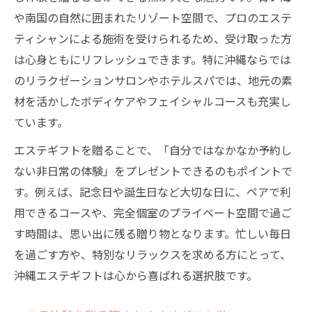
記念日なら沖縄エステプレゼントがおすすめ
や南国の自然に囲まれたリゾート空間で、プロのエステ
記念日に最適なエステギフト券の活用法
ティシャンによる施術を受けられるため、受け取った方
は心身ともにリフレッシュできます。特に沖縄ならでは
誕生日や母の日に贈るエステプレゼント
のリラクゼーションサロンやホテルスパでは、地元の素
エステ体験が思い出に残る理由を解説
材を活かしたボディケアやフェイシャルコースも充実し
ギフトチケットで選ぶ沖縄エステの魅力
ています。
サウナやスパ付きエステで特別な体験を
エステギフトを贈ることで、「自分ではなかなか予約し
癒しを求めてエステギフト券を活用する方法
ない非日常の体験」をプレゼントできるのもポイントで
沖縄エステギフト券の購入方法と選び方
す。例えば、記念日や誕生日など大切な日に、ペアで利
エステプレゼント利用時の注意点まとめ
用できるコースや、完全個室のプライベート空間で過ご
ギフト券で体験できるエステ内容を比較
す時間は、思い出に残る贈り物となります。忙しい毎日
ヘッドスパやマッサージも選べる魅力
を過ごす方や、特別なリラックスを求める方にとって、
エステギフト券の有効期限や予約方法解説
沖縄エステギフトは心から喜ばれる選択肢です。
非日常を味わう沖縄のエステ体験を贈る