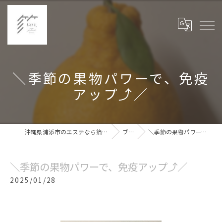
＼季節の果物パワーで、免疫
アップ⤴︎／
沖縄県浦添市のエステなら箔haku,private my room
ブログ
＼季節の果物パワーで、免疫アップ⤴︎／
＼季節の果物パワーで、免疫アップ⤴︎／
2025/01/28