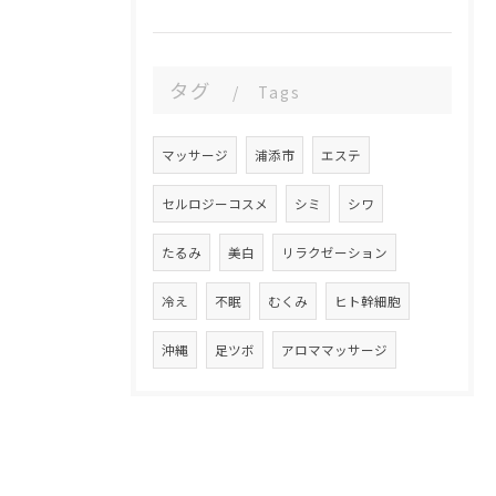
タグ
Tags
マッサージ
浦添市
エステ
セルロジーコスメ
シミ
シワ
たるみ
美白
リラクゼーション
冷え
不眠
むくみ
ヒト幹細胞
沖縄
足ツボ
アロママッサージ