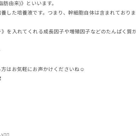
脂肪由来)》といいます。
培養した培養液です。つまり、幹細胞自体は含まれており
チ》を入れてくれる成長因子や増殖因子などのたんぱく質
✨
方はお気軽にお声かけくださいね☺️
️
‍♀️