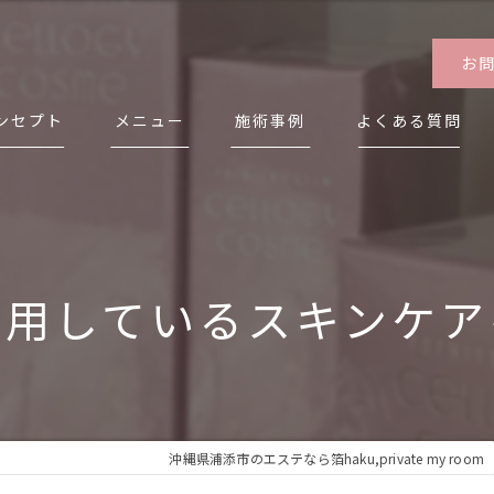
お
ンセプト
メニュー
施術事例
よくある質問
表あいさつ
用しているスキンケア
沖縄県浦添市のエステなら箔haku,private my room