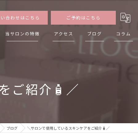
問い合わせはこちら
ご予約はこちら
当サロンの特徴
アクセス
ブログ
コラム
フェイシャル
タイ古式マッサージ
をご紹介🧴／
アロマボディトリートメント
ドライヘッドスパ
足つぼ
ブログ
＼サロンで使用しているスキンケアをご紹介🧴／