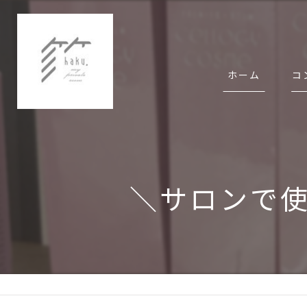
ホーム
コ
代
＼サロンで使