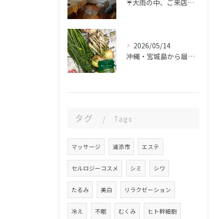
☔️大雨の中、ご来店ありがとうございました。
2026/05/14
沖縄・宮城島から届いた、食の恵み🌿
タグ
Tags
マッサージ
浦添市
エステ
セルロジーコスメ
シミ
シワ
たるみ
美白
リラクゼーション
冷え
不眠
むくみ
ヒト幹細胞