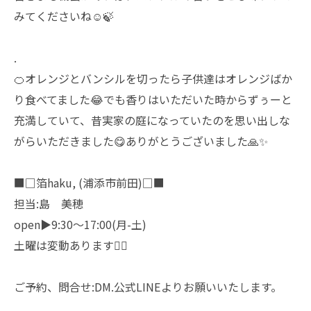
みてくださいね☺️🍃
.
🍊オレンジとバンシルを切ったら子供達はオレンジばか
り食べてました😂でも香りはいただいた時からずぅーと
充満していて、昔実家の庭になっていたのを思い出しな
がらいただきました😋ありがとうございました🙏✨
■□箔haku, (浦添市前田)□■
担当:島 美穂
open▶︎9:30〜17:00(月-土)
土曜は変動あります🙇‍♀️
ご予約、問合せ:DM.公式LINEよりお願いいたします。