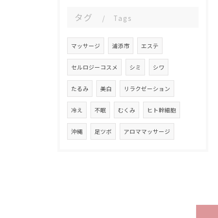
タグ
Tags
マッサージ
浦添市
エステ
セルロジーコスメ
シミ
シワ
たるみ
美白
リラクゼーション
冷え
不眠
むくみ
ヒト幹細胞
沖縄
足ツボ
アロママッサージ