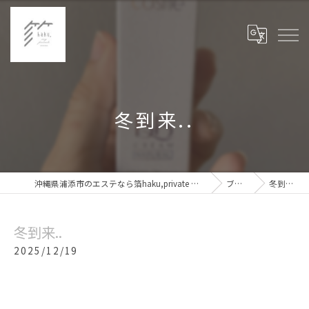
冬到来..
沖縄県浦添市のエステなら箔haku,private my room
ブログ
冬到来..
冬到来..
2025/12/19