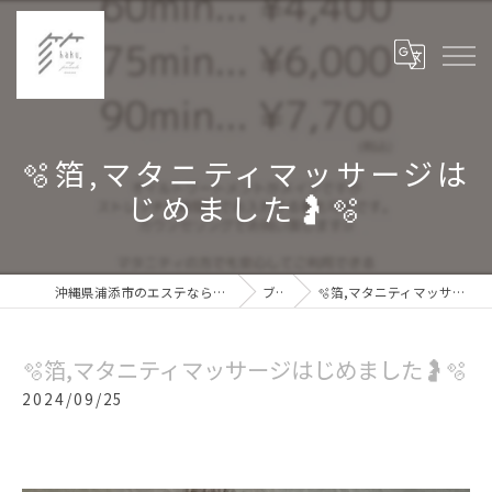
🫧箔,マタニティマッサージは
じめました🤰🫧
沖縄県浦添市のエステなら箔haku,private my room
ブログ
🫧箔,マタニティマッサージはじめました🤰🫧
🫧箔,マタニティマッサージはじめました🤰🫧
2024/09/25