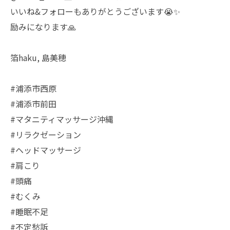
いいね&フォローもありがとうございます😭✨
励みになります🙏
箔haku, 島美穂
#浦添市西原
#浦添市前田
#マタニティマッサージ沖縄
#リラクゼーション
#ヘッドマッサージ
#肩こり
#頭痛
#むくみ
#睡眠不足
#不定愁訴